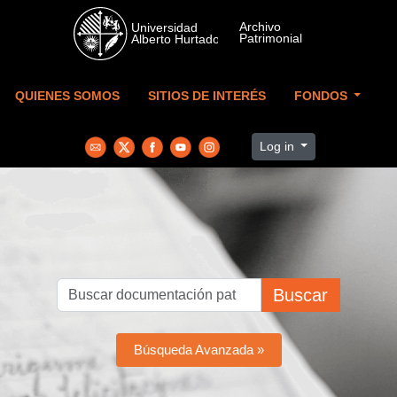
Skip to main content
QUIENES SOMOS
SITIOS DE INTERÉS
FONDOS
Log in
Buscar
Búsqueda Avanzada »