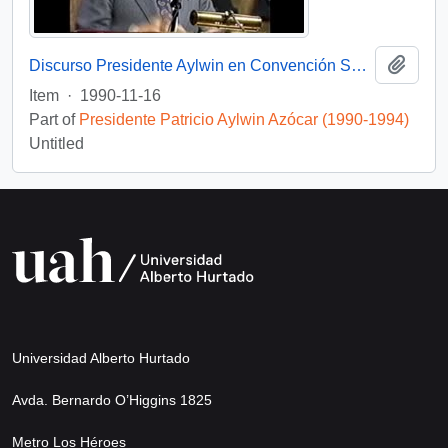
Add t
Discurso Presidente Aylwin en Convención Santiago: Video
Item
·
1990-11-16
Part of
Presidente Patricio Aylwin Azócar (1990-1994)
Untitled
Universidad Alberto Hurtado
Avda. Bernardo O’Higgins 1825
Metro Los Héroes