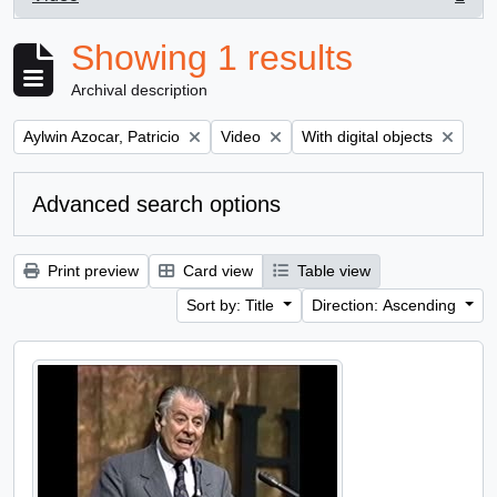
, 1 results
Showing 1 results
Archival description
Remove filter:
Remove filter:
Remove filter:
Aylwin Azocar, Patricio
Video
With digital objects
Advanced search options
Print preview
Card view
Table view
Sort by: Title
Direction: Ascending