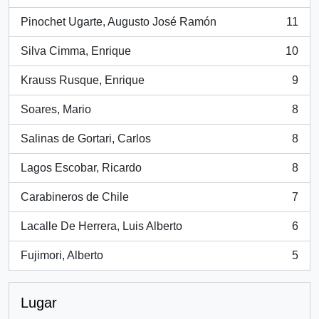
, 26 resultados
Pinochet Ugarte, Augusto José Ramón
11
, 11 resultados
Silva Cimma, Enrique
10
, 10 resultados
Krauss Rusque, Enrique
9
, 9 resultados
Soares, Mario
8
, 8 resultados
Salinas de Gortari, Carlos
8
, 8 resultados
Lagos Escobar, Ricardo
8
, 8 resultados
Carabineros de Chile
7
, 7 resultados
Lacalle De Herrera, Luis Alberto
6
, 6 resultados
Fujimori, Alberto
5
, 5 resultados
Lugar