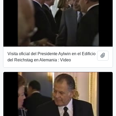
Visita oficial del Presidente Aylwin en el Edificio
Añadi
del Reichstag en Alemania : Video