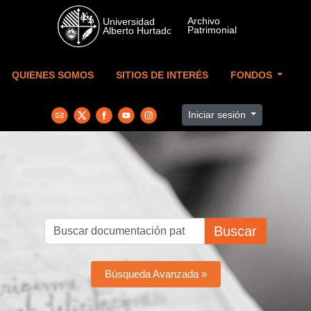
Skip to main content
QUIENES SOMOS
SITIOS DE INTERÉS
FONDOS
Iniciar sesión
Buscar
Búsqueda Avanzada »