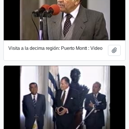
Visita a la decima región: Puerto Montt : Video
Añadi