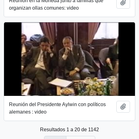
Reunión en la Moneda junto a familias que
Añadi
organizan ollas comunes: video
Reunión del Presidente Aylwin con políticos
Añadi
alemanes : video
Resultados 1 a 20 de 1142