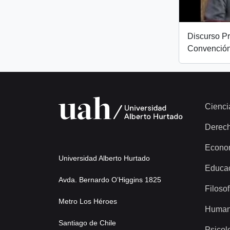
Discurso Pr
Convención
Cienci
Derec
Econo
Universidad Alberto Hurtado
Educa
Avda. Bernardo O’Higgins 1825
Filosof
Metro Los Héroes
Human
Santiago de Chile
Psicol