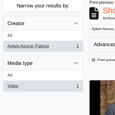
Print preview
Narrow your results by:
Sho
Archiva
Creator
Remove filter:
Aylwin Azocar,
All
Advanced
Aylwin Azocar, Patricio
1
, 1 results
Print previ
Media type
All
Video
1
, 1 results