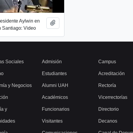
esidente Aylwin en
Add to clipboard
 Santiago: Video
as Sociales
Admisión
Campus
ho
Estudiantes
Acreditación
mía y Negocios
Alumni UAH
Rectoría
ción
Académicos
Vicerrectorías
ía y
Funcionarios
Directorio
idades
Visitantes
Decanos
ogía
Comunicaciones
Canal de Denun