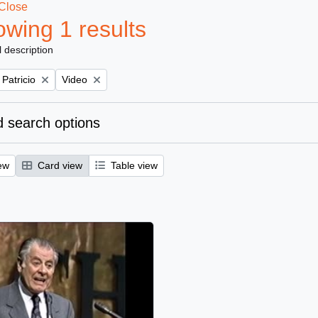
Close
wing 1 results
l description
Remove filter:
 Patricio
Video
 search options
ew
Card view
Table view