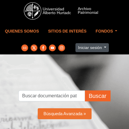
Skip to main content
QUIENES SOMOS
SITIOS DE INTERÉS
FONDOS
Iniciar sesión
Buscar
Búsqueda Avanzada »