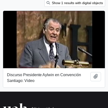
Show 1 results with digital objects
Discurso Presidente Aylwin en Convención
Añadi
Santiago: Video