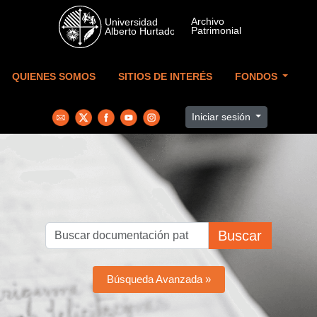
Skip to main content
QUIENES SOMOS
SITIOS DE INTERÉS
FONDOS
Iniciar sesión
Buscar
Búsqueda Avanzada »