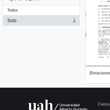
Todos
Texto
1
, 1 resultados
[Relaciones 
Cienci