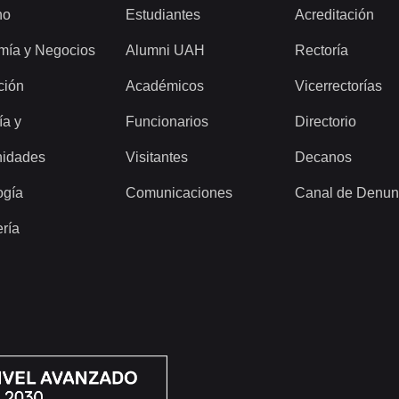
ho
Estudiantes
Acreditación
mía y Negocios
Alumni UAH
Rectoría
ción
Académicos
Vicerrectorías
ía y
Funcionarios
Directorio
idades
Visitantes
Decanos
ogía
Comunicaciones
Canal de Denun
ería