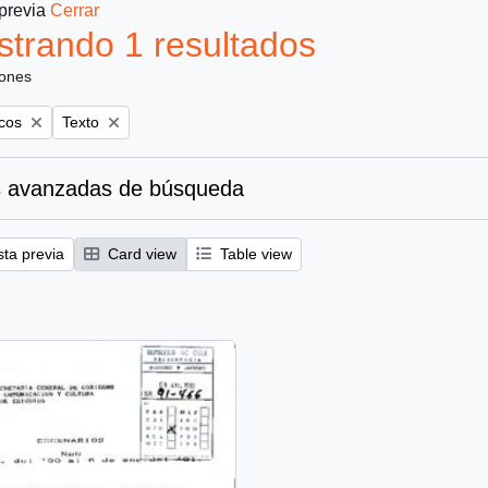
 previa
Cerrar
trando 1 resultados
iones
Remove filter:
icos
Texto
 avanzadas de búsqueda
sta previa
Card view
Table view