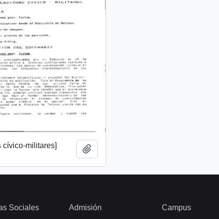
cívico-militares]
Añadir al portapapeles
as Sociales
Admisión
Campus