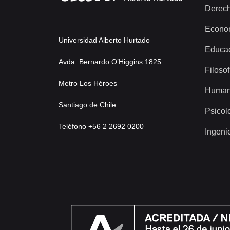
Derec
Econo
Universidad Alberto Hurtado
Educa
Avda. Bernardo O’Higgins 1825
Filosof
Metro Los Héroes
Human
Santiago de Chile
Psicol
Teléfono +56 2 2692 0200
Ingeni