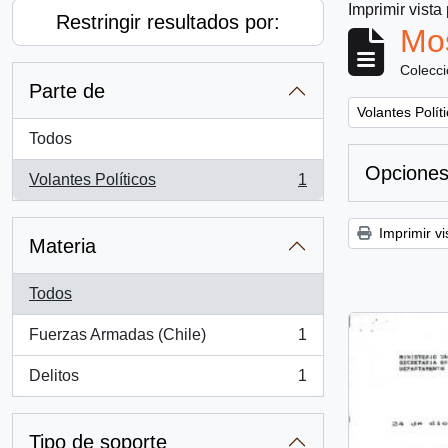
Imprimir vista
Restringir resultados por:
Mos
Colecc
Parte de
Remove filter:
Volantes Polít
Todos
Opciones
Volantes Políticos
1
, 1 resultados
Imprimir vi
Materia
Todos
Fuerzas Armadas (Chile)
1
, 1 resultados
Delitos
1
, 1 resultados
Tipo de soporte