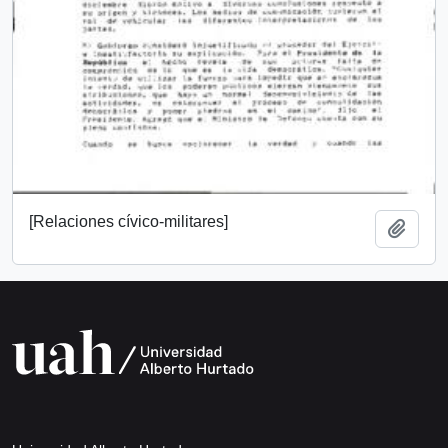
[Relaciones cívico-militares]
Añadi