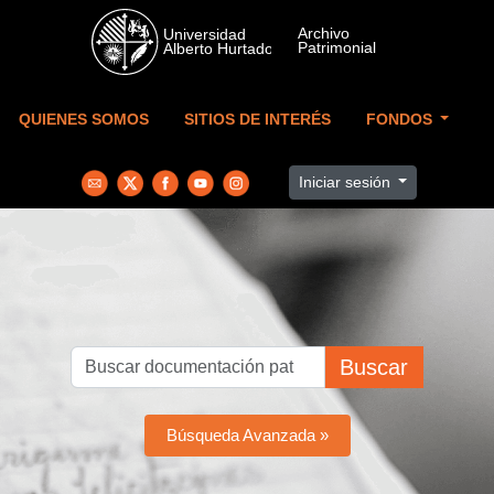
Skip to main content
QUIENES SOMOS
SITIOS DE INTERÉS
FONDOS
Iniciar sesión
Buscar
Búsqueda Avanzada »