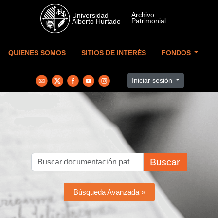
Skip to main content
QUIENES SOMOS
SITIOS DE INTERÉS
FONDOS
Iniciar sesión
Buscar
Búsqueda Avanzada »