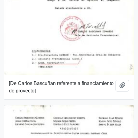
[De Carlos Bascuñan referente a financiamiento
Añadi
de proyecto]