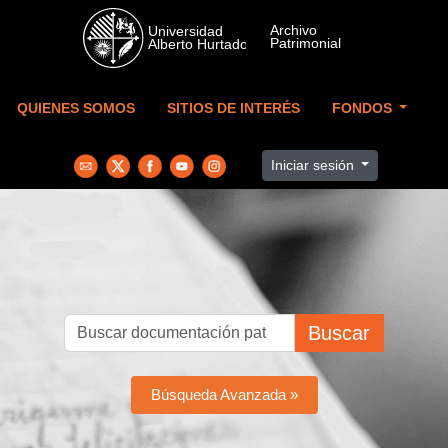
Skip to main content
QUIENES SOMOS
SITIOS DE INTERÉS
FONDOS
Iniciar sesión
Buscar
Búsqueda Avanzada »