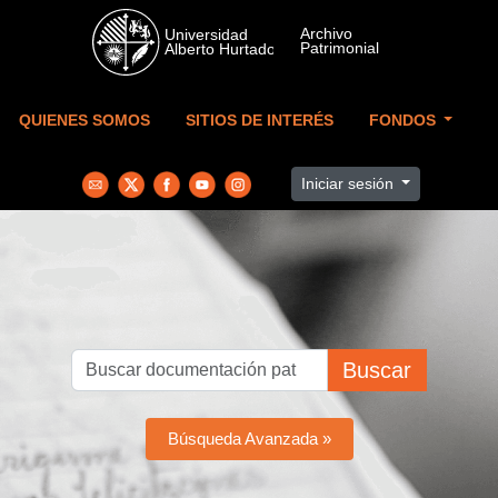
Skip to main content
QUIENES SOMOS
SITIOS DE INTERÉS
FONDOS
Iniciar sesión
Buscar
Búsqueda Avanzada »