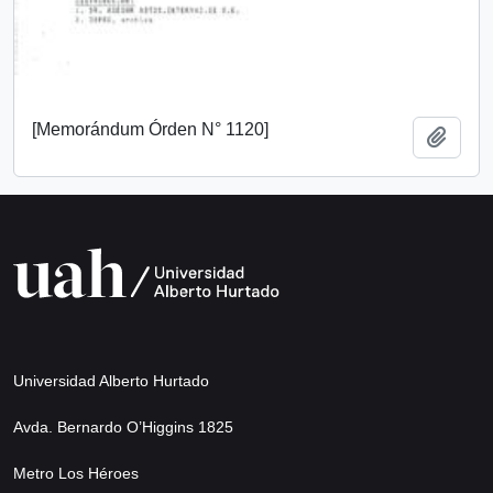
[Memorándum Órden N° 1120]
Add t
Universidad Alberto Hurtado
Avda. Bernardo O’Higgins 1825
Metro Los Héroes