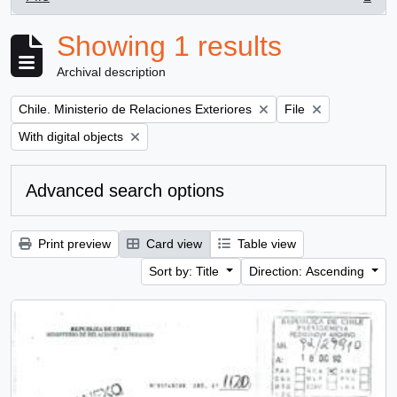
, 1 results
Showing 1 results
Archival description
Remove filter:
Remove filter:
Chile. Ministerio de Relaciones Exteriores
File
Remove filter:
With digital objects
Advanced search options
Print preview
Card view
Table view
Sort by: Title
Direction: Ascending