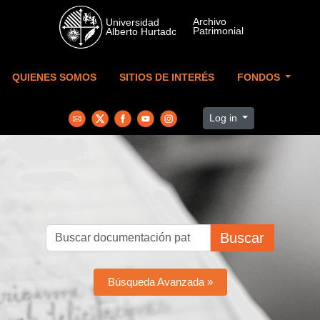
Skip to main content
QUIENES SOMOS
SITIOS DE INTERÉS
FONDOS
Log in
Buscar
Búsqueda Avanzada »