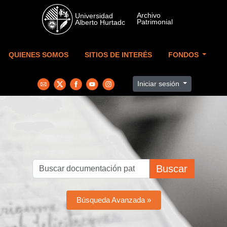
Skip to main content
QUIENES SOMOS
SITIOS DE INTERÉS
FONDOS
Iniciar sesión
Buscar
Búsqueda Avanzada »