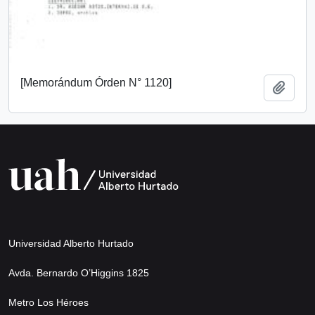
[Memorándum Órden N° 1120]
Añadi
Universidad Alberto Hurtado
Avda. Bernardo O’Higgins 1825
Metro Los Héroes