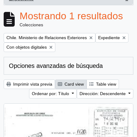
, 1 resultados
Mostrando 1 resultados
Colecciones
Remove filter:
Remove filter:
Chile. Ministerio de Relaciones Exteriores
Expediente
Remove filter:
Con objetos digitales
Opciones avanzadas de búsqueda
Imprimir vista previa
Card view
Table view
Ordenar por: Título
Dirección: Descendente