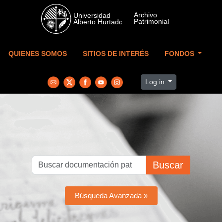
Skip to main content
QUIENES SOMOS
SITIOS DE INTERÉS
FONDOS
Log in
Buscar
Búsqueda Avanzada »