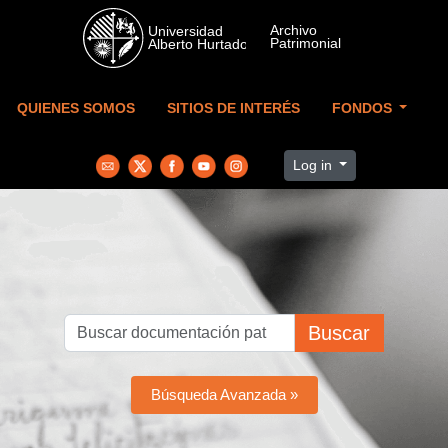
Skip to main content
QUIENES SOMOS
SITIOS DE INTERÉS
FONDOS
Log in
Buscar
Búsqueda Avanzada »