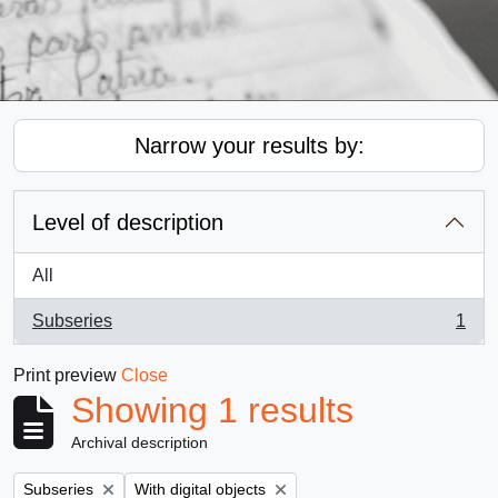
Narrow your results by:
Level of description
All
Subseries
1
, 1 results
Print preview
Close
Showing 1 results
Archival description
Remove filter:
Remove filter:
Subseries
With digital objects