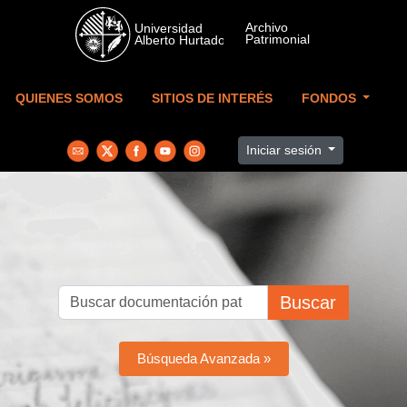
Skip to main content
QUIENES SOMOS
SITIOS DE INTERÉS
FONDOS
Iniciar sesión
Buscar
Búsqueda Avanzada »