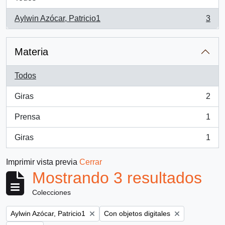
Aylwin Azócar, Patricio1
3
, 3 resultados
Materia
Todos
Giras
2
, 2 resultados
Prensa
1
, 1 resultados
Giras
1
, 1 resultados
Imprimir vista previa
Cerrar
Mostrando 3 resultados
Colecciones
Remove filter:
Remove filter:
Aylwin Azócar, Patricio1
Con objetos digitales