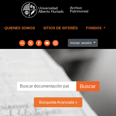
Skip to main content
QUIENES SOMOS
SITIOS DE INTERÉS
FONDOS
Iniciar sesión
Buscar
Búsqueda Avanzada »