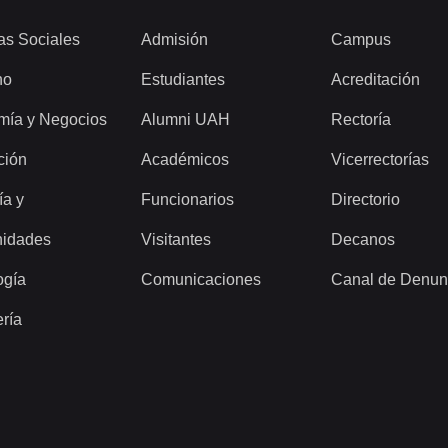
as Sociales
Admisión
Campus
ho
Estudiantes
Acreditación
mía y Negocios
Alumni UAH
Rectoría
ción
Académicos
Vicerrectorías
ía y
Funcionarios
Directorio
idades
Visitantes
Decanos
ogía
Comunicaciones
Canal de Denun
ería