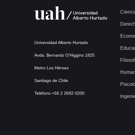
Cienci
Derec
Econo
Universidad Alberto Hurtado
Educa
Avda. Bernardo O’Higgins 1825
Filosof
Metro Los Héroes
Human
Santiago de Chile
Psicol
Teléfono +56 2 2692 0200
Ingeni