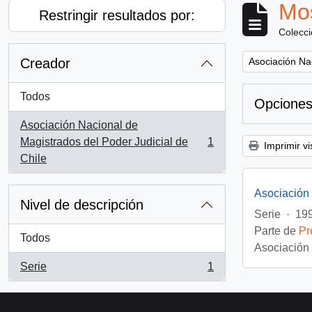
Mos
Restringir resultados por:
Colecc
Remove filter:
Creador
Asociación Nac
Todos
Opciones
Asociación Nacional de
Magistrados del Poder Judicial de
1
Imprimir vi
, 1 resultados
Chile
Asociación 
Nivel de descripción
Serie
·
199
Parte de
Pr
Todos
Asociación 
Serie
1
, 1 resultados