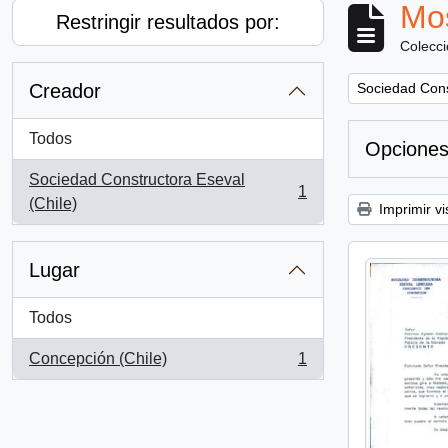
Mos
Restringir resultados por:
Colecc
Remove filter:
Creador
Sociedad Cons
Todos
Opciones
Sociedad Constructora Eseval
1
, 1 resultados
(Chile)
Imprimir vi
Lugar
Todos
Concepción (Chile)
1
, 1 resultados