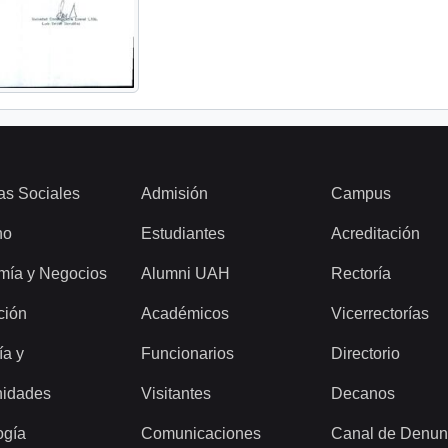
as Sociales
Admisión
Campus
ho
Estudiantes
Acreditación
mía y Negocios
Alumni UAH
Rectoría
ción
Académicos
Vicerrectorías
ía y
Funcionarios
Directorio
idades
Visitantes
Decanos
ogía
Comunicaciones
Canal de Denun