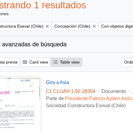
trando 1 resultados
iones
Remove filter:
Remove filter:
tructora Eseval (Chile)
Concepción (Chile)
Con objetos digit
 avanzadas de búsqueda
sta previa
Card view
Table view
Orde
Gira a Asia
CL CLUAH 1-92-28304
·
Documento
·
Parte de
Presidente Patricio Aylwin Azóc
Sociedad Constructora Eseval (Chile)