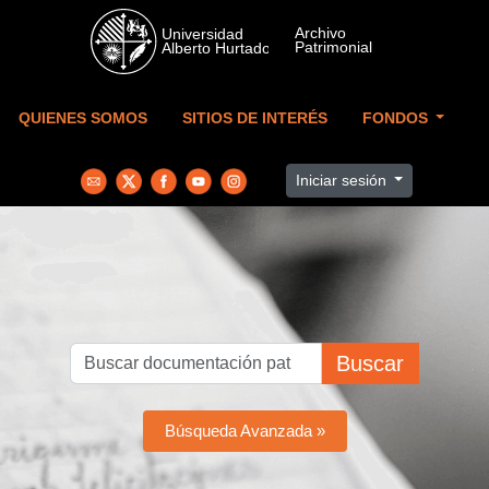
Skip to main content
QUIENES SOMOS
SITIOS DE INTERÉS
FONDOS
Iniciar sesión
Buscar
Búsqueda Avanzada »