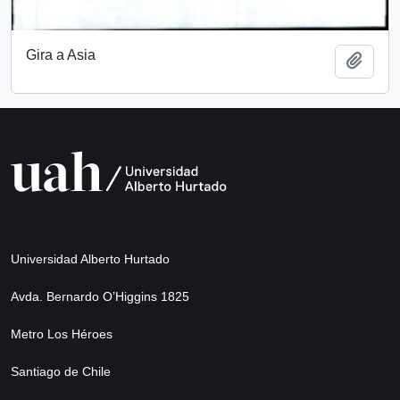
Gira a Asia
Añadi
Universidad Alberto Hurtado
Avda. Bernardo O’Higgins 1825
Metro Los Héroes
Santiago de Chile