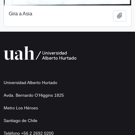
Gira a Asia
Añadi
Universidad Alberto Hurtado
Avda. Bernardo O’Higgins 1825
Metro Los Héroes
Santiago de Chile
Teléfono +56 2 2692 0200