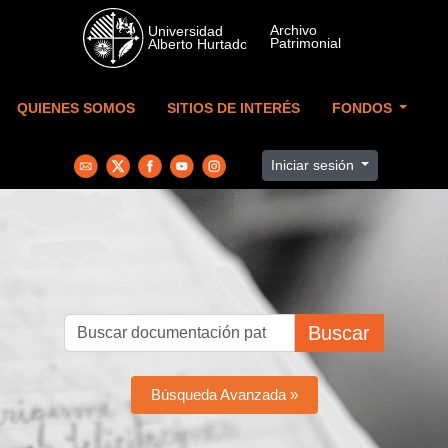
Skip to main content
QUIENES SOMOS
SITIOS DE INTERÉS
FONDOS
Iniciar sesión
Buscar
Búsqueda Avanzada »