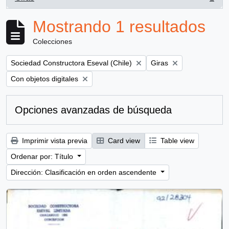
, 1 resultados
Mostrando 1 resultados
Colecciones
Remove filter:
Remove filter:
Sociedad Constructora Eseval (Chile)
Giras
Remove filter:
Con objetos digitales
Opciones avanzadas de búsqueda
Imprimir vista previa
Card view
Table view
Ordenar por: Título
Dirección: Clasificación en orden ascendente