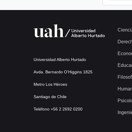
Cienci
Derec
Econo
Universidad Alberto Hurtado
Educa
Avda. Bernardo O’Higgins 1825
Filosof
Metro Los Héroes
Human
Santiago de Chile
Psicol
Teléfono +56 2 2692 0200
Ingeni