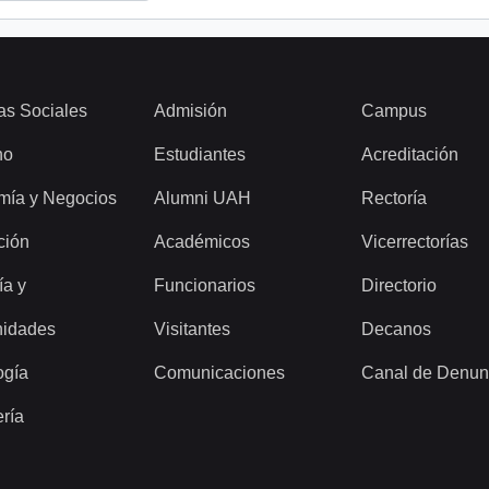
as Sociales
Admisión
Campus
ho
Estudiantes
Acreditación
mía y Negocios
Alumni UAH
Rectoría
ción
Académicos
Vicerrectorías
ía y
Funcionarios
Directorio
idades
Visitantes
Decanos
ogía
Comunicaciones
Canal de Denun
ería