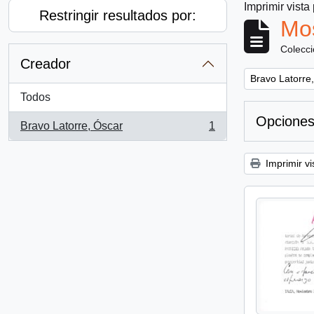
Imprimir vista
Restringir resultados por:
Mos
Colecc
Creador
Remove filter:
Bravo Latorre
Todos
Opciones
Bravo Latorre, Óscar
1
, 1 resultados
Imprimir vi