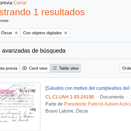
 previa
Cerrar
trando 1 resultados
iones
Remove filter:
, Óscar
Con objetos digitales
 avanzadas de búsqueda
sta previa
Card view
Table view
Orde
[Saludos con motivo del cumpleaños del 
CL CLUAH 1-93-24198
·
Documento
·
Parte de
Presidente Patricio Aylwin Azóc
Bravo Latorre, Óscar