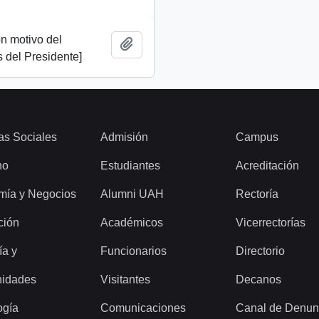
n motivo del
Añadir al portapapeles
 del Presidente]
as Sociales
Admisión
Campus
ho
Estudiantes
Acreditación
mía y Negocios
Alumni UAH
Rectoría
ción
Académicos
Vicerrectorías
ía y
Funcionarios
Directorio
idades
Visitantes
Decanos
ogía
Comunicaciones
Canal de Denun