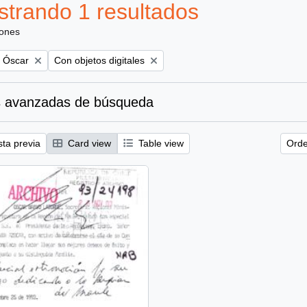
trando 1 resultados
iones
Remove filter:
, Óscar
Con objetos digitales
 avanzadas de búsqueda
sta previa
Card view
Table view
Orde