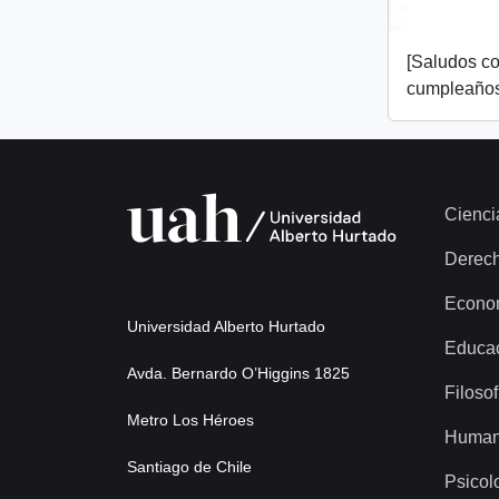
[Saludos co
cumpleaños
Cienci
Derec
Econo
Universidad Alberto Hurtado
Educa
Avda. Bernardo O’Higgins 1825
Filosof
Metro Los Héroes
Human
Santiago de Chile
Psicol