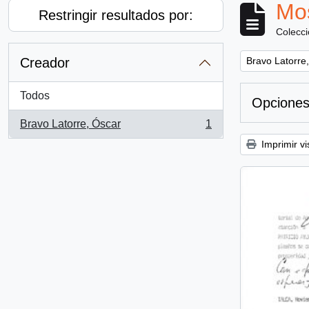
Mos
Restringir resultados por:
Colecc
Remove filter:
Creador
Bravo Latorre
Todos
Opciones
Bravo Latorre, Óscar
1
, 1 resultados
Imprimir vi