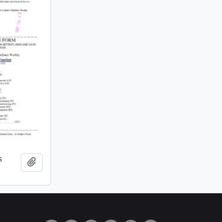
s
Añadir al portapapeles