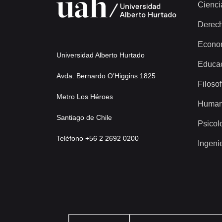
Cienci
Derec
Econo
Universidad Alberto Hurtado
Educa
Avda. Bernardo O’Higgins 1825
Filosof
Metro Los Héroes
Human
Santiago de Chile
Psicol
Teléfono +56 2 2692 0200
Ingeni