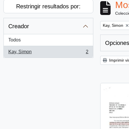
Mos
Restringir resultados por:
Colecc
Remove filter:
Creador
Kay, Simon
Todos
Opciones
Kay, Simon
2
, 2 resultados
Imprimir vi