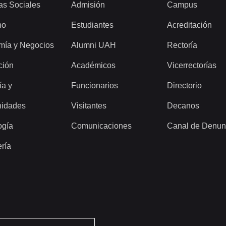
as Sociales
Admisión
Campus
ho
Estudiantes
Acreditación
mía y Negocios
Alumni UAH
Rectoría
ción
Académicos
Vicerrectorías
ía y
Funcionarios
Directorio
idades
Visitantes
Decanos
ogía
Comunicaciones
Canal de Denun
ería