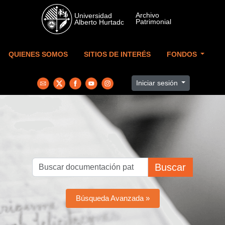
Skip to main content
QUIENES SOMOS
SITIOS DE INTERÉS
FONDOS
Iniciar sesión
Buscar
Búsqueda Avanzada »