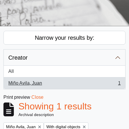
Narrow your results by:
Creator
All
Miño Avila, Juan
1
, 1 results
Print preview
Close
Showing 1 results
Archival description
Remove filter:
Remove filter:
Miño Avila, Juan
With digital objects