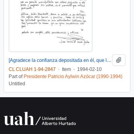
Add t
[Agradece la confianza depositada en él, que le posibilito servir en su gobierno]
CL CLUAH 1-94-2847
·
Item
·
1994-02-10
Part of
Presidente Patricio Aylwin Azócar (1990-1994)
Untitled