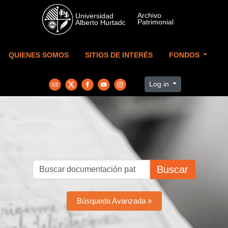
Skip to main content
QUIENES SOMOS
SITIOS DE INTERÉS
FONDOS
Log in
Buscar
Búsqueda Avanzada »