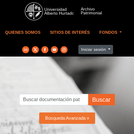
Skip to main content
QUIENES SOMOS
SITIOS DE INTERÉS
FONDOS
Iniciar sesión
Buscar
Búsqueda Avanzada »