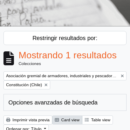
Restringir resultados por:
Mostrando 1 resultados
Colecciones
Remove filter:
Asociación gremial de armadores, industriales y pescadores del Maule ( AGAMAULE)
Remove filter:
Constitución (Chile)
Opciones avanzadas de búsqueda
Imprimir vista previa
Card view
Table view
Ordenar por: Título