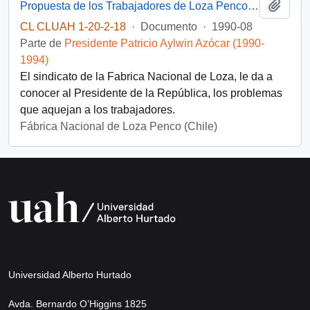
Añadi
Propuesta de los Trabajadores de Loza Penco al sr. Presidente de la República
CL CLUAH 1-20-2-18
·
Documento
·
1990-08
Parte de
Presidente Patricio Aylwin Azócar (1990-
1994)
El sindicato de la Fabrica Nacional de Loza, le da a
conocer al Presidente de la República, los problemas
que aquejan a los trabajadores.
Fábrica Nacional de Loza Penco (Chile)
Universidad Alberto Hurtado
Avda. Bernardo O’Higgins 1825