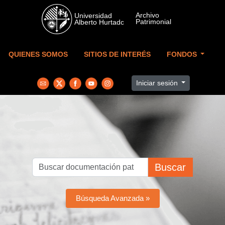
Skip to main content
QUIENES SOMOS
SITIOS DE INTERÉS
FONDOS
Iniciar sesión
Buscar
Búsqueda Avanzada »