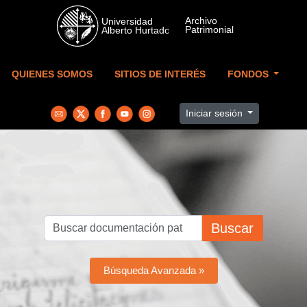
Skip to main content
QUIENES SOMOS
SITIOS DE INTERÉS
FONDOS
Iniciar sesión
Buscar
Búsqueda Avanzada »