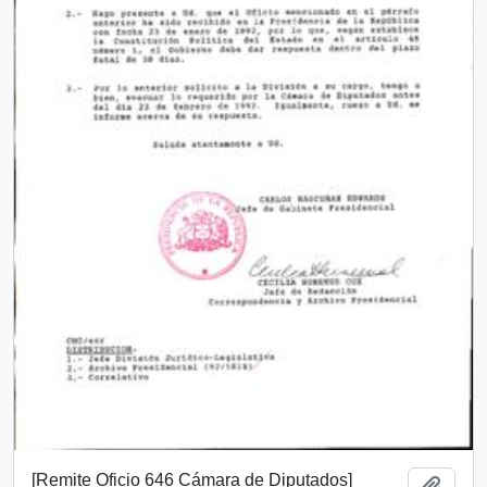
[Remite Oficio 646 Cámara de Diputados]
Añadi