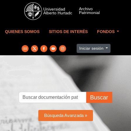
Skip to main content
QUIENES SOMOS
SITIOS DE INTERÉS
FONDOS
Iniciar sesión
Buscar
Búsqueda Avanzada »