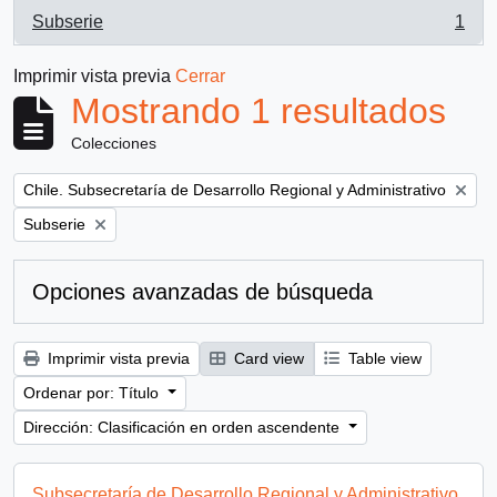
Subserie
1
, 1 resultados
Imprimir vista previa
Cerrar
Mostrando 1 resultados
Colecciones
Remove filter:
Chile. Subsecretaría de Desarrollo Regional y Administrativo
Remove filter:
Subserie
Opciones avanzadas de búsqueda
Imprimir vista previa
Card view
Table view
Ordenar por: Título
Dirección: Clasificación en orden ascendente
Subsecretaría de Desarrollo Regional y Administrativo