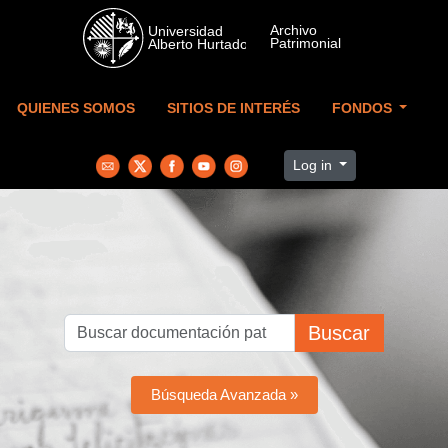
Skip to main content
QUIENES SOMOS
SITIOS DE INTERÉS
FONDOS
Log in
Buscar
Búsqueda Avanzada »