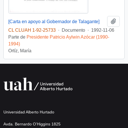
Añadi
[Carta en apoyo al Gobernador de Talagante]
CL CLUAH 1-92-25733
·
Documento
·
1992-11-06
Parte de
Presidente Patricio Aylwin Azócar (1990-
1994)
Ortíz, María
Universidad Alberto Hurtado
Avda. Bernardo O’Higgins 1825