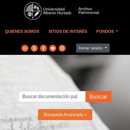
Skip to main content
QUIENES SOMOS
SITIOS DE INTERÉS
FONDOS
Iniciar sesión
Buscar
Búsqueda Avanzada »