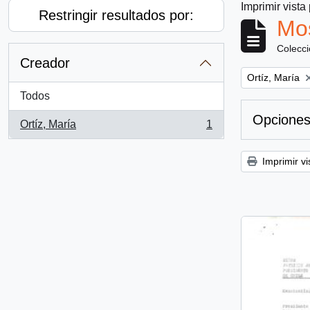
Imprimir vista
Restringir resultados por:
Mos
Colecc
Creador
Remove filter:
Ortíz, María
Todos
Opciones
Ortíz, María
1
, 1 resultados
Imprimir vi