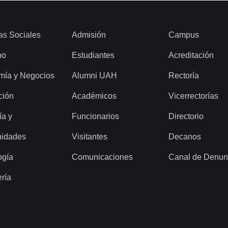
as Sociales
Admisión
Campus
ho
Estudiantes
Acreditación
mía y Negocios
Alumni UAH
Rectoría
ción
Académicos
Vicerrectorías
ía y
Funcionarios
Directorio
idades
Visitantes
Decanos
ogía
Comunicaciones
Canal de Denun
ería