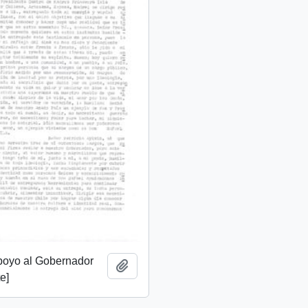
apoyo al Gobernador
Añadir al portapapeles
e]