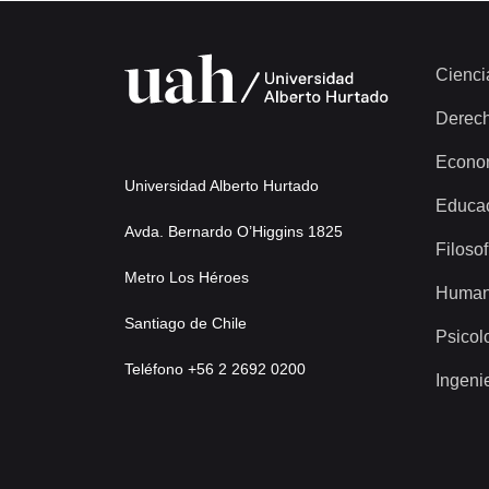
Cienci
Derec
Econo
Universidad Alberto Hurtado
Educa
Avda. Bernardo O’Higgins 1825
Filosof
Metro Los Héroes
Human
Santiago de Chile
Psicol
Teléfono +56 2 2692 0200
Ingeni