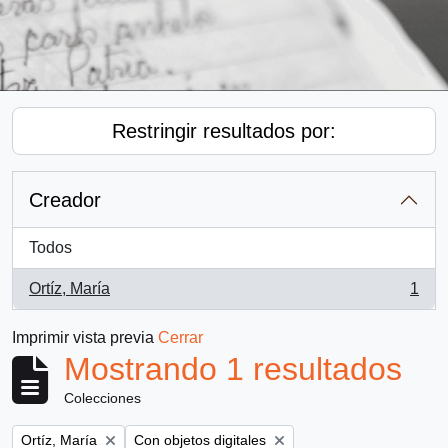
Restringir resultados por:
Creador
Todos
Ortíz, María
1
, 1 resultados
Imprimir vista previa
Cerrar
Mostrando 1 resultados
Colecciones
Remove filter:
Remove filter:
Ortíz, María
Con objetos digitales