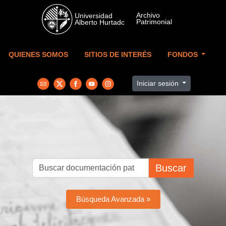
Skip to main content
QUIENES SOMOS
SITIOS DE INTERÉS
FONDOS
Iniciar sesión
Buscar
Búsqueda Avanzada »