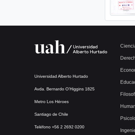
Cienci
Derec
Econo
Universidad Alberto Hurtado
Educa
Avda. Bernardo O’Higgins 1825
Filosof
Metro Los Héroes
Human
Santiago de Chile
Psicol
Teléfono +56 2 2692 0200
Ingeni