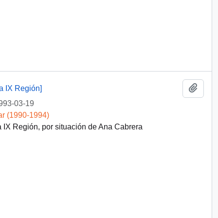
Añadi
a IX Región]
993-03-19
ar (1990-1994)
IX Región, por situación de Ana Cabrera