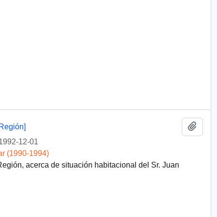
Añadi
Región]
1992-12-01
ar (1990-1994)
gión, acerca de situación habitacional del Sr. Juan