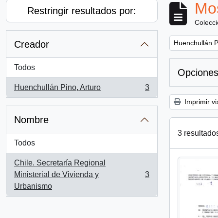
Mos
Restringir resultados por:
Colecc
Remove filter:
Creador
Huenchullán P
Todos
Opciones
Huenchullán Pino, Arturo
3
, 3 resultados
Imprimir vi
Nombre
3 resultado
Todos
Chile. Secretaría Regional
Ministerial de Vivienda y
3
, 3 resultados
Urbanismo