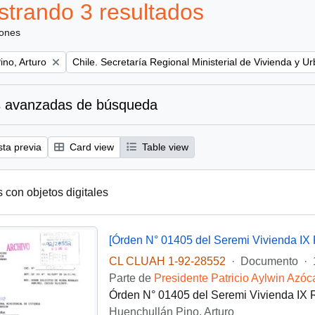
trando 3 resultados
iones
Remove filter:
ino, Arturo
Chile. Secretaría Regional Ministerial de Vivienda y U
 avanzadas de búsqueda
sta previa
Card view
Table view
s con objetos digitales
[Órden N° 01405 del Seremi Vivienda IX 
CL CLUAH 1-92-28552
·
Documento
·
Parte de
Presidente Patricio Aylwin Azóc
Órden N° 01405 del Seremi Vivienda IX R
Huenchullán Pino, Arturo