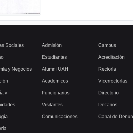
as Sociales
Admisión
Campus
ho
Estudiantes
Acreditación
mía y Negocios
Alumni UAH
Rectoría
ción
Académicos
Vicerrectorías
ía y
Funcionarios
Directorio
idades
Visitantes
Decanos
ogía
Comunicaciones
Canal de Denun
ería