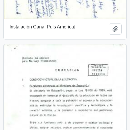
[Instalación Canal Puls América]
Añadi