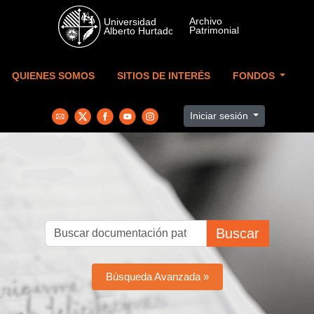
Skip to main content
QUIENES SOMOS
SITIOS DE INTERÉS
FONDOS
Iniciar sesión
Buscar
Búsqueda Avanzada »