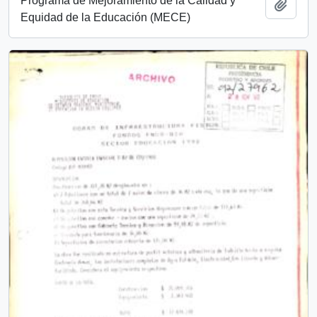
Programa de Mejoramiento de la Calidad y
Añadi
Equidad de la Educación (MECE)