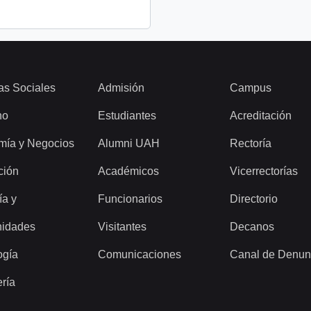
as Sociales
Admisión
Campus
ho
Estudiantes
Acreditación
mía y Negocios
Alumni UAH
Rectoría
ción
Académicos
Vicerrectorías
ía y
Funcionarios
Directorio
idades
Visitantes
Decanos
ogía
Comunicaciones
Canal de Denun
ería