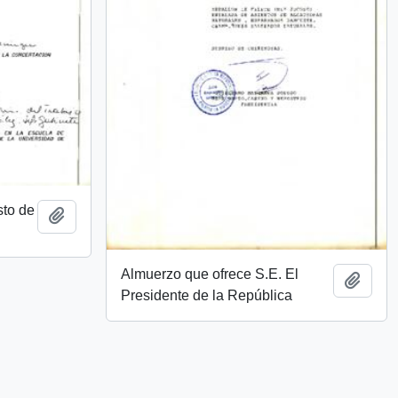
to de
Add to clipboard
Almuerzo que ofrece S.E. El
Add t
Presidente de la República