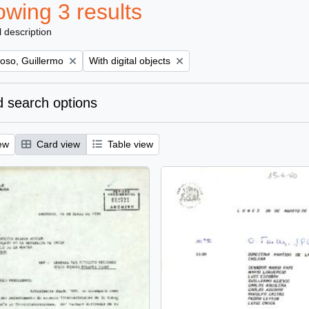
wing 3 results
l description
Remove filter:
oso, Guillermo
With digital objects
 search options
ew
Card view
Table view