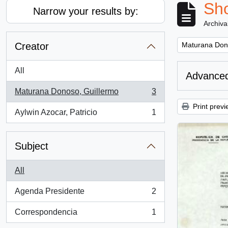
Sho
Narrow your results by:
Archiva
Remove filter:
Creator
Maturana Don
All
Advanced
Maturana Donoso, Guillermo
3
, 3 results
Print previ
Aylwin Azocar, Patricio
1
, 1 results
Subject
All
Agenda Presidente
2
, 2 results
Correspondencia
1
, 1 results