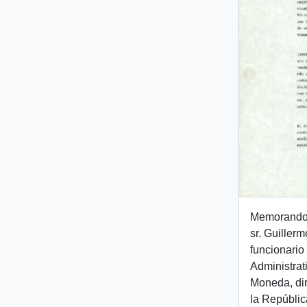
Memorando i
sr. Guiller
funcionario
Administrat
Moneda, dir
la República