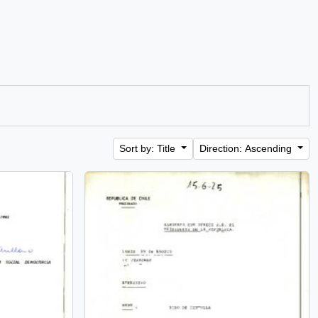
Sort by: Title
Direction: Ascending