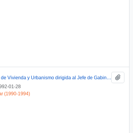
Añadi
[Carta del Secretario Regional Ministerial de Vivienda y Urbanismo dirigida al Jefe de Gabinete Presidencial, referente a informe de gestión]
992-01-28
ar (1990-1994)