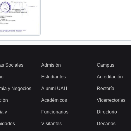
as Sociales
Admisión
Campus
ho
Estudiantes
Acreditación
mía y Negocios
Alumni UAH
Rectoría
ción
Académicos
Vicerrectorías
ía y
Funcionarios
Directorio
idades
Visitantes
Decanos