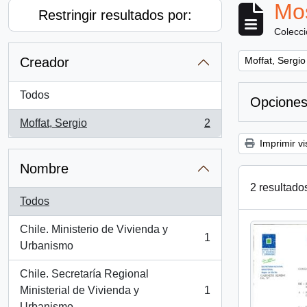
Mos
Restringir resultados por:
Colecc
Remove filter:
Creador
Moffat, Sergio
Todos
Opciones
Moffat, Sergio
2
, 2 resultados
Imprimir vi
Nombre
2 resultado
Todos
Chile. Ministerio de Vivienda y
1
, 1 resultados
Urbanismo
Chile. Secretaría Regional
Ministerial de Vivienda y
1
, 1 resultados
Urbanismo