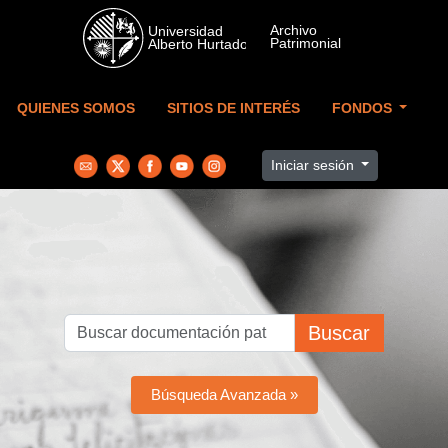
Skip to main content
QUIENES SOMOS
SITIOS DE INTERÉS
FONDOS
Iniciar sesión
Buscar
Búsqueda Avanzada »