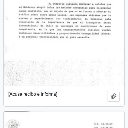
[Acusa recibo e informa]
Añadi