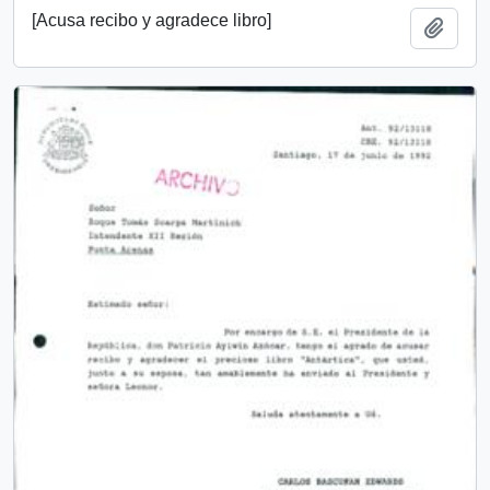
[Acusa recibo y agradece libro]
Añadi