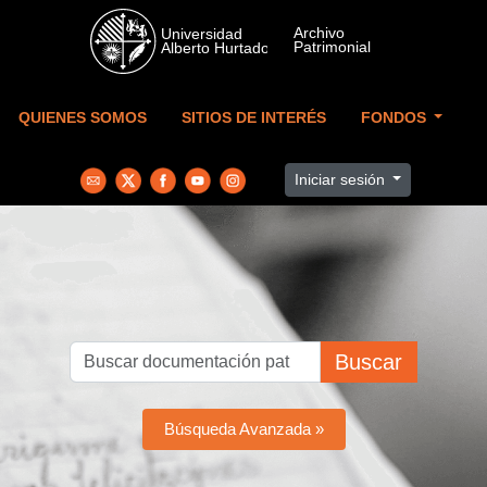
Skip to main content
QUIENES SOMOS
SITIOS DE INTERÉS
FONDOS
Iniciar sesión
Buscar
Búsqueda Avanzada »