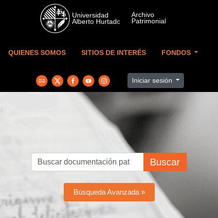
Skip to main content
QUIENES SOMOS
SITIOS DE INTERÉS
FONDOS
Iniciar sesión
Buscar
Búsqueda Avanzada »