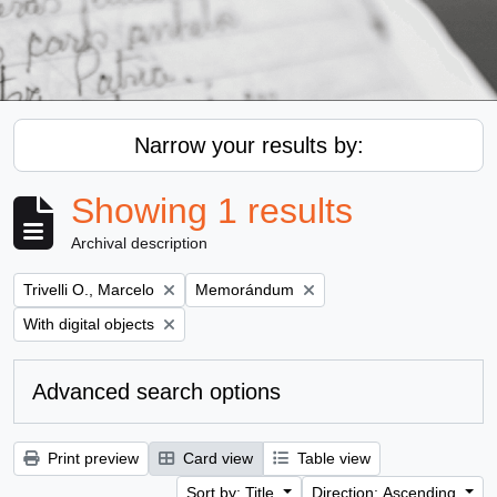
Narrow your results by:
Showing 1 results
Archival description
Remove filter:
Remove filter:
Trivelli O., Marcelo
Memorándum
Remove filter:
With digital objects
Advanced search options
Print preview
Card view
Table view
Sort by: Title
Direction: Ascending