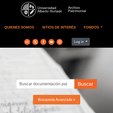
Skip to main content
QUIENES SOMOS
SITIOS DE INTERÉS
FONDOS
Log in
Buscar
Búsqueda Avanzada »