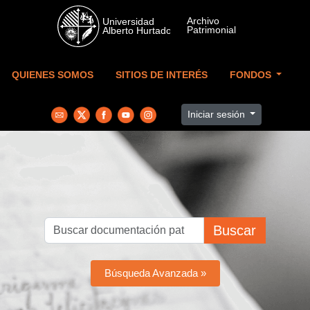
Skip to main content
QUIENES SOMOS
SITIOS DE INTERÉS
FONDOS
Iniciar sesión
Buscar
Búsqueda Avanzada »