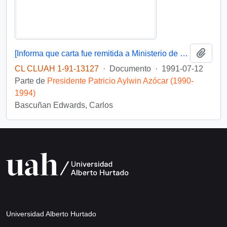
Añadi
[Informa que carta fue remitida a Ministerio de Educación Pública, mediante Of. GAB. PRES. (0) 91/2438]
CL CLUAH 1-91-13127
·
Documento
·
1991-07-12
Parte de
Presidente Patricio Aylwin Azócar (1990-
1994)
Bascuñan Edwards, Carlos
Universidad Alberto Hurtado