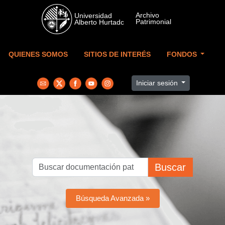
Skip to main content
QUIENES SOMOS
SITIOS DE INTERÉS
FONDOS
Iniciar sesión
Buscar
Búsqueda Avanzada »