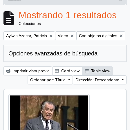
, 1 resultados
Mostrando 1 resultados
Colecciones
Remove filter:
Remove filter:
Remove filter:
Aylwin Azocar, Patricio
Video
Con objetos digitales
Opciones avanzadas de búsqueda
Imprimir vista previa
Card view
Table view
Ordenar por: Título
Dirección: Descendente