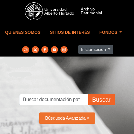
Skip to main content
QUIENES SOMOS
SITIOS DE INTERÉS
FONDOS
Iniciar sesión
Buscar
Búsqueda Avanzada »