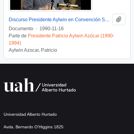
Añadi
Discurso Presidente Aylwin en Convención Santiago: Video
Documento
·
1990-11-16
Parte de
Presidente Patricio Aylwin Azócar (1990-
1994)
Aylwin Azocar, Patricio
Universidad Alberto Hurtado
Avda. Bernardo O’Higgins 1825