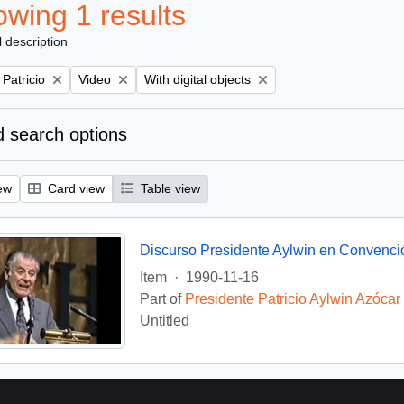
wing 1 results
l description
Remove filter:
Remove filter:
 Patricio
Video
With digital objects
 search options
ew
Card view
Table view
Discurso Presidente Aylwin en Convenci
Item
·
1990-11-16
Part of
Presidente Patricio Aylwin Azócar
Untitled