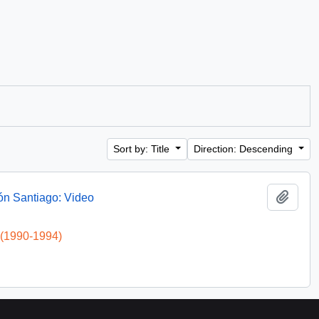
Sort by: Title
Direction: Descending
Add t
ón Santiago: Video
 (1990-1994)