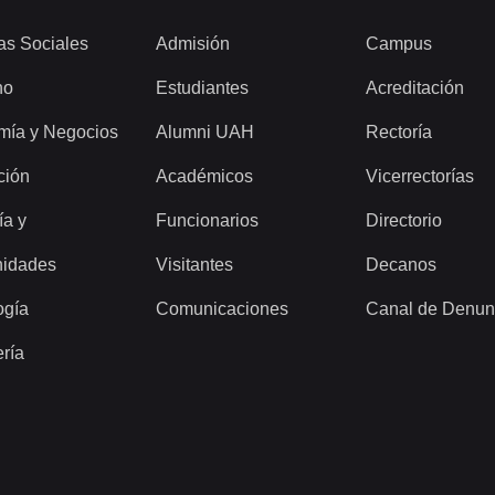
as Sociales
Admisión
Campus
ho
Estudiantes
Acreditación
mía y Negocios
Alumni UAH
Rectoría
ción
Académicos
Vicerrectorías
ía y
Funcionarios
Directorio
idades
Visitantes
Decanos
ogía
Comunicaciones
Canal de Denun
ería