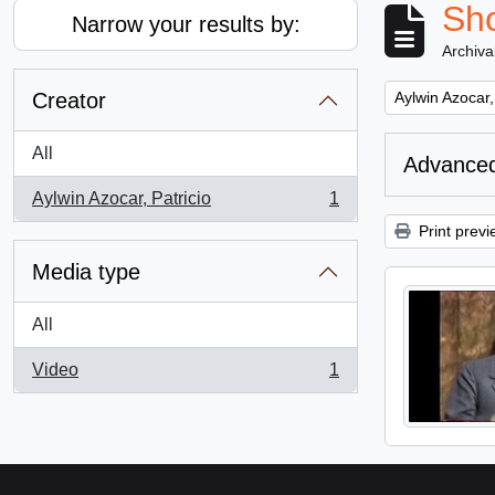
Sho
Narrow your results by:
Archiva
Remove filter:
Creator
Aylwin Azocar,
All
Advanced
Aylwin Azocar, Patricio
1
, 1 results
Print previ
Media type
All
Video
1
, 1 results