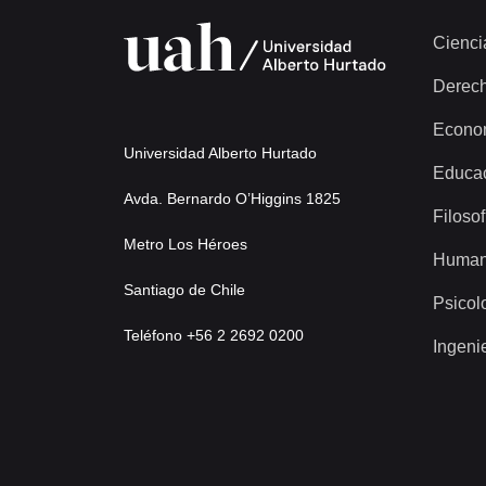
Cienci
Derec
Econo
Universidad Alberto Hurtado
Educa
Avda. Bernardo O’Higgins 1825
Filosof
Metro Los Héroes
Human
Santiago de Chile
Psicol
Teléfono +56 2 2692 0200
Ingeni