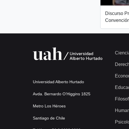
Discurso Pr
Convención
Cienci
Derec
Econo
Universidad Alberto Hurtado
Educa
Avda. Bernardo O’Higgins 1825
Filosof
Metro Los Héroes
Human
Santiago de Chile
Psicol