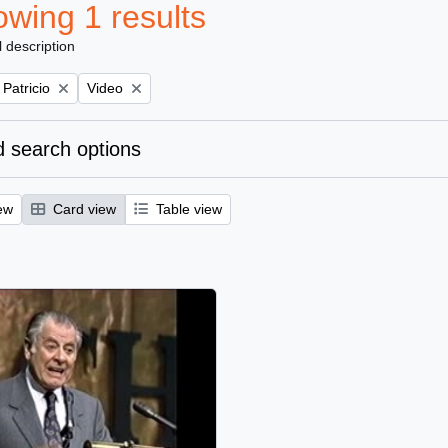
wing 1 results
l description
Remove filter:
 Patricio
Video
 search options
ew
Card view
Table view