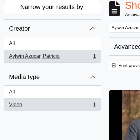
Sho
Narrow your results by:
Archiva
Remove filter:
Creator
Aylwin Azocar,
All
Advanced
Aylwin Azocar, Patricio
1
, 1 results
Print previ
Media type
All
Video
1
, 1 results