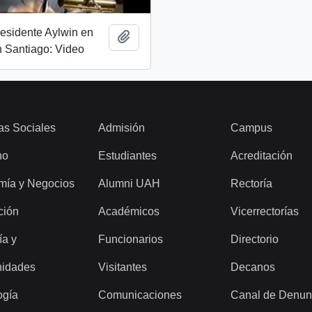
esidente Aylwin en
Add to clipboard
 Santiago: Video
as Sociales
Admisión
Campus
ho
Estudiantes
Acreditación
mía y Negocios
Alumni UAH
Rectoría
ción
Académicos
Vicerrectorías
ía y
Funcionarios
Directorio
idades
Visitantes
Decanos
ogía
Comunicaciones
Canal de Denun