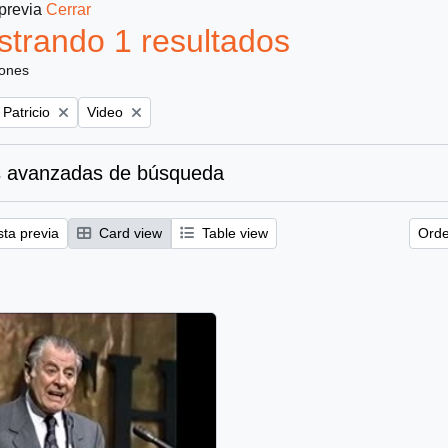
 previa
Cerrar
trando 1 resultados
iones
Remove filter:
 Patricio
Video
 avanzadas de búsqueda
sta previa
Card view
Table view
Orde