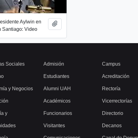
esidente Aylwin en
Añadir al portapapeles
 Santiago: Video
as Sociales
Admisión
Campus
ho
Estudiantes
Acreditación
mía y Negocios
Alumni UAH
Rectoría
ción
Académicos
Vicerrectorías
ía y
Funcionarios
Directorio
idades
Visitantes
Decanos
ogía
Comunicaciones
Canal de Denun