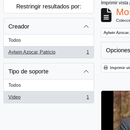
Imprimir vista
Restringir resultados por:
Mos
Colecc
Creador
Remove filter:
Aylwin Azocar,
Todos
Opciones
Aylwin Azocar, Patricio
1
, 1 resultados
Imprimir vi
Tipo de soporte
Todos
Video
1
, 1 resultados