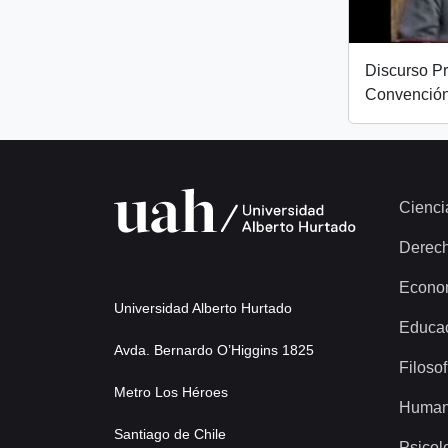
Discurso Pr
Convención
Cienci
Derec
Econo
Universidad Alberto Hurtado
Educa
Avda. Bernardo O’Higgins 1825
Filosof
Metro Los Héroes
Human
Santiago de Chile
Psicol