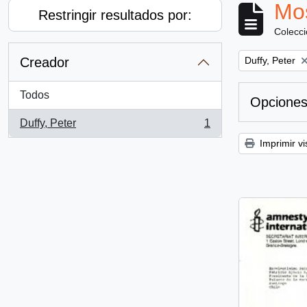
Mos
Restringir resultados por:
Colecc
Remove filter:
Creador
Duffy, Peter
Todos
Opciones
Duffy, Peter
1
, 1 resultados
Imprimir vi