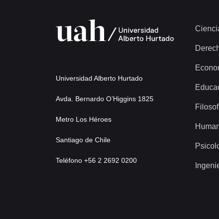
Cienci
Derec
Econo
Universidad Alberto Hurtado
Educa
Avda. Bernardo O’Higgins 1825
Filosof
Metro Los Héroes
Human
Santiago de Chile
Psicol
Teléfono +56 2 2692 0200
Ingeni