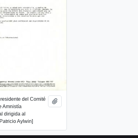
Presidente del Comité
Añadir al portapapeles
e Amnistía
l dirigida al
Patricio Aylwin]