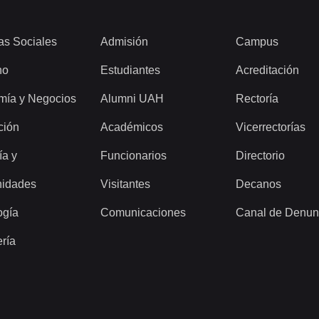
as Sociales
Admisión
Campus
ho
Estudiantes
Acreditación
mía y Negocios
Alumni UAH
Rectoría
ción
Académicos
Vicerrectorías
ía y
Funcionarios
Directorio
idades
Visitantes
Decanos
ogía
Comunicaciones
Canal de Denun
ería