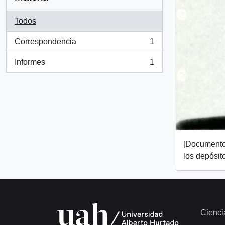
Todos
Correspondencia
1
, 1 resultados
Informes
1
, 1 resultados
[Documento
los depósit
Cienci