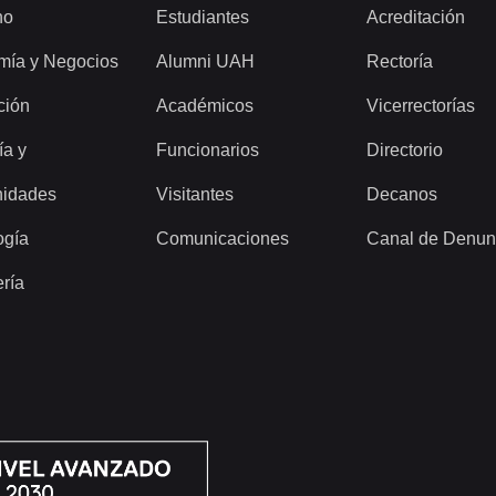
ho
Estudiantes
Acreditación
mía y Negocios
Alumni UAH
Rectoría
ción
Académicos
Vicerrectorías
ía y
Funcionarios
Directorio
idades
Visitantes
Decanos
ogía
Comunicaciones
Canal de Denun
ería