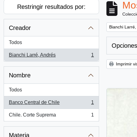
Mos
Restringir resultados por:
Colecc
Remove filter:
Creador
Bianchi Larré,
Todos
Opciones
Bianchi Larré, Andrés
1
, 1 resultados
Imprimir vi
Nombre
Todos
Banco Central de Chile
1
, 1 resultados
Chile. Corte Suprema
1
, 1 resultados
Materia