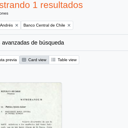
trando 1 resultados
iones
Remove filter:
 Andrés
Banco Central de Chile
 avanzadas de búsqueda
sta previa
Card view
Table view