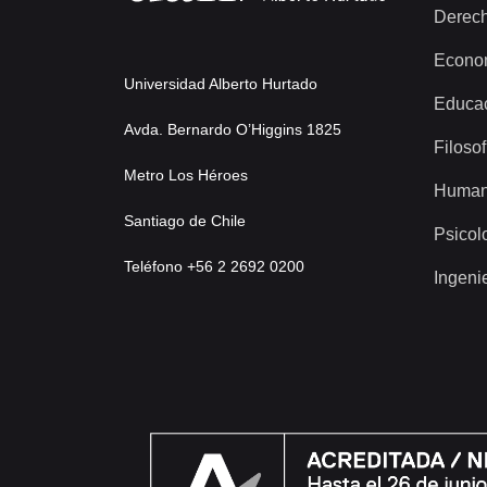
Derec
Econo
Universidad Alberto Hurtado
Educa
Avda. Bernardo O’Higgins 1825
Filosof
Metro Los Héroes
Human
Santiago de Chile
Psicol
Teléfono +56 2 2692 0200
Ingeni