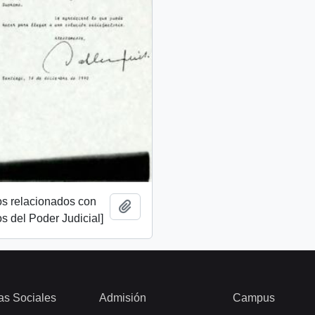
s relacionados con
Añadir al portapapeles
os del Poder Judicial]
as Sociales
Admisión
Campus