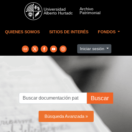
Skip to main content
QUIENES SOMOS
SITIOS DE INTERÉS
FONDOS
Iniciar sesión
Buscar
Búsqueda Avanzada »